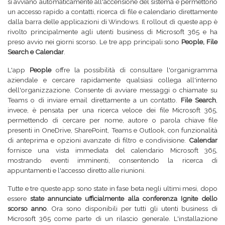
si avviano automaticamente all'accensione del sistema e permettono
un accesso rapido a contatti, ricerca di file e calendario direttamente
dalla barra delle applicazioni di Windows. Il rollout di queste app è
rivolto principalmente agli utenti business di Microsoft 365 e ha
preso avvio nei giorni scorso. Le tre app principali sono
People, File
Search e Calendar
.
L'app
People
offre la possibilità di consultare l'organigramma
aziendale e cercare rapidamente qualsiasi collega all'interno
dell'organizzazione. Consente di avviare messaggi o chiamate su
Teams o di inviare email direttamente a un contatto.
File Search
,
invece, è pensata per una ricerca veloce dei file Microsoft 365,
permettendo di cercare per nome, autore o parola chiave file
presenti in OneDrive, SharePoint, Teams e Outlook, con funzionalità
di anteprima e opzioni avanzate di filtro e condivisione.
Calendar
fornisce una vista immediata del calendario Microsoft 365,
mostrando eventi imminenti, consentendo la ricerca di
appuntamenti e l'accesso diretto alle riunioni.
Tutte e tre queste app sono state in fase beta negli ultimi mesi, dopo
essere
state annunciate ufficialmente alla conferenza Ignite dello
scorso anno
. Ora sono disponibili per tutti gli utenti business di
Microsoft 365 come parte di un rilascio generale. L'installazione