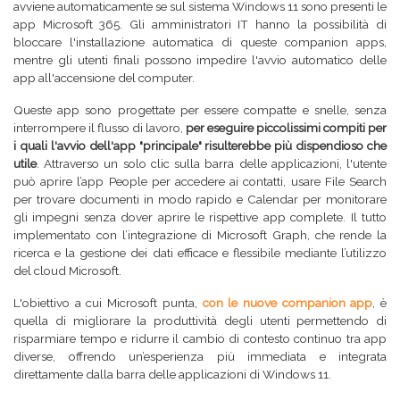
avviene automaticamente se sul sistema Windows 11 sono presenti le
app Microsoft 365. Gli amministratori IT hanno la possibilità di
bloccare l'installazione automatica di queste companion apps,
mentre gli utenti finali possono impedire l'avvio automatico delle
app all'accensione del computer.
Queste app sono progettate per essere compatte e snelle, senza
interrompere il flusso di lavoro,
per eseguire piccolissimi compiti per
i quali l'avvio dell'app "principale" risulterebbe più dispendioso che
utile
. Attraverso un solo clic sulla barra delle applicazioni, l'utente
può aprire l’app People per accedere ai contatti, usare File Search
per trovare documenti in modo rapido e Calendar per monitorare
gli impegni senza dover aprire le rispettive app complete. Il tutto
implementato con l’integrazione di Microsoft Graph, che rende la
ricerca e la gestione dei dati efficace e flessibile mediante l’utilizzo
del cloud Microsoft.
L'obiettivo a cui Microsoft punta,
con le nuove companion app
, è
quella di migliorare la produttività degli utenti permettendo di
risparmiare tempo e ridurre il cambio di contesto continuo tra app
diverse, offrendo un’esperienza più immediata e integrata
direttamente dalla barra delle applicazioni di Windows 11.