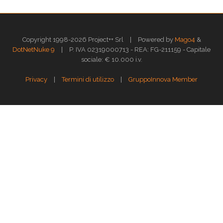
|
Copyright 1998-2026 Project++ Srl
Powered by
Mago4
&
|
DotNetNuke 9
P. IVA 02319000713 - REA: FG-211159 - Capitale
sociale: € 10.000 i.v.
|
|
Privacy
Termini di utilizzo
GruppoInnova Member
Questo sito web utilizza i cookies per assicurarti la migliore esperienza di
navigazione.
Approfondisci >>
OK
GESTISCI
Gestione dei Cookies
X
Cookie Policy
Strettamente necessari
Performance
Funzionali
Targeting
Cookie Policy
Il cookie HTTP, anche un cookie o cookie, è un semplice file di testo che