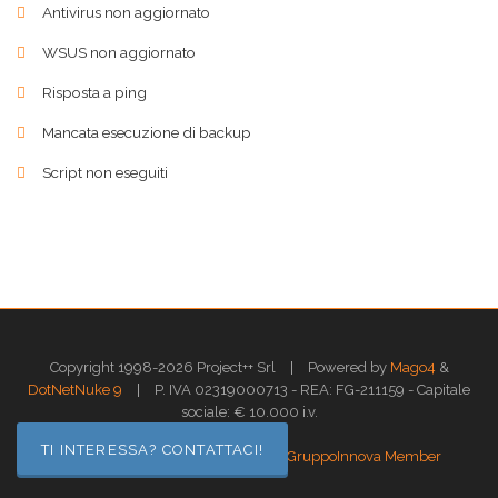
Antivirus non aggiornato
WSUS non aggiornato
Risposta a ping
Mancata esecuzione di backup
Script non eseguiti
|
Copyright 1998-2026 Project++ Srl
Powered by
Mago4
&
|
DotNetNuke 9
P. IVA 02319000713 - REA: FG-211159 - Capitale
sociale: € 10.000 i.v.
TI INTERESSA? CONTATTACI!
|
|
Privacy
Termini di utilizzo
GruppoInnova Member