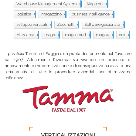
Warehouse Management System
57
Mago.net
39
logistica
34
magazzino
33
business intelligence
23
sviluppo verticali
22
Zucchetti
18
Software gestionale
17
Microarea
16
mago
15
magocloud
10
mago4
9
erp
5
Il pastificio Tamma di Foggia è un punto di riferimento nel Tavoliere
dal 1907. Attualmente l’azienda sta vivendo un processo di
rinnovamento e modernizzazione e di conseguenza ha avviato una
seria analisi di tutte le procedure aziendali per ottimizzarne
l’efficienza.
VERTICALIZZAZIONI