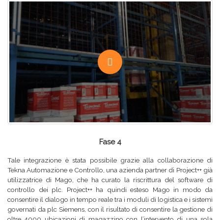
Fase 4
Tale integrazione è stata possibile grazie alla collaborazione di
Tekna Automazione e Controllo, una azienda partner di Project++ già
utilizzatrice di Mago, che ha curato la riscrittura del software di
controllo dei plc. Project++ ha quindi esteso Mago in modo da
consentire il dialogo in tempo reale tra i moduli di logistica e i sistemi
governati da plc Siemens, con il risultato di consentire la gestione di
oltre 4000 ubicazioni di magazzino con l’intervento di una sola