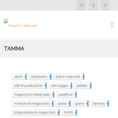
TAMMA
stock
139
ubicazioni
138
lotti e matricole
137
lotti di produzione
136
stoccaggio
135
pallets
134
magazzino robotizzato
133
pastificio
132
missioni di magazzino
131
pasta
130
grano
129
tamma
128
disponibilità di magazzino
110
WMS
106