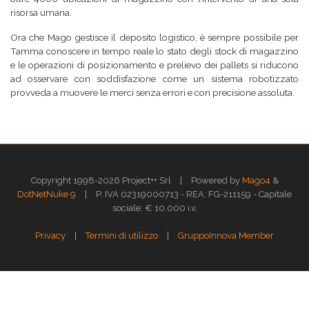
risorsa umana.
Ora che Mago gestisce il deposito logistico, è sempre possibile per
Tamma conoscere in tempo reale lo stato degli stock di magazzino
e le operazioni di posizionamento e prelievo dei pallets si riducono
ad osservare con soddisfazione come un sistema robotizzato
provveda a muovere le merci senza errori e con precisione assoluta.
|
Copyright 1998-2026 Project++ Srl
Powered by
Mago4
&
|
DotNetNuke 9
P. IVA 02319000713 - REA: FG-211159 - Capitale
sociale: € 10.000 i.v.
|
|
Privacy
Termini di utilizzo
GruppoInnova Member
Questo sito web utilizza i cookies per assicurarti la migliore esperienza di
navigazione.
Approfondisci >>