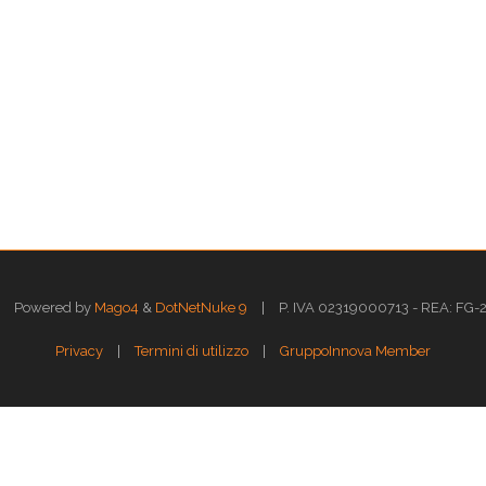
|
Powered by
Mago4
&
DotNetNuke 9
P. IVA 02319000713 - REA: FG-211
|
|
Privacy
Termini di utilizzo
GruppoInnova Member