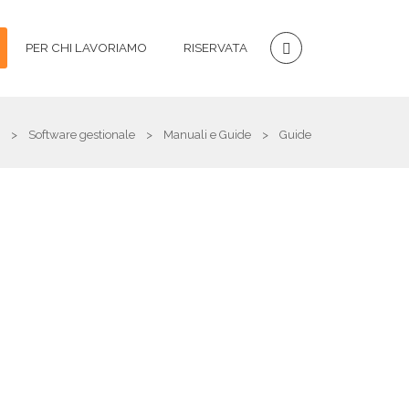
PER CHI LAVORIAMO
RISERVATA
>
Software gestionale
>
Manuali e Guide
>
Guide