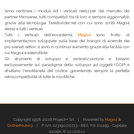
Sono centinaia i moduli ed i verticali realizzati dal mercato dei
partner Microarea, tutti compatibili tra di loro e sempre aggiornabili
grazie alla tecnologia TaskBuilder.net con cui sono scritti Mago4
stesso e tutti i verticali.
Tutti i verticali dell'ecosistema
Mago4
sono frutto di
implementazioni sviluppate sulla base dei bisogni di aziende dei
più svariati settori, e sono in continuo aumento grazie alla facilità con
cui Mago4 è estendibile.
Gli strumenti di sviluppo e verticalizzazione si basano
esclusivamente sul paradigma dello sviluppo ad oggetti (OOP) e
sfruttano l'ereditarietà del codice, garantendo sempre la perfetta
retrocompatibilità di tutte le modifiche.
|
Copyright 1998-2026 Project++ Srl
Powered by
Mago4
&
|
DotNetNuke 9
P. IVA 02319000713 - REA: FG-211159 - Capitale
sociale: € 10.000 i.v.