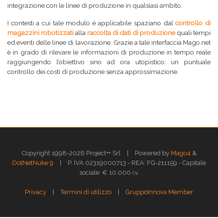
integrazione con le linee di produzione in qualsiasi ambito.
I contesti a cui tale modulo è applicabile spaziano dal
controllo di
magazzini robotizzati
alla
raccolta di dati di produzione
quali tempi
ed eventi delle linee di lavorazione. Grazie a tale interfaccia Mago.net
è in grado di rilevare le informazioni di produzione in tempo reale
raggiungendo l’obiettivo sino ad ora utopistico: un puntuale
controllo dei costi di produzione senza approssimazione.
|
Copyright 1998-2026 Project++ Srl
Powered by
Mago4
&
|
DotNetNuke 9
P. IVA 02319000713 - REA: FG-211159 - Capitale
sociale: € 10.000 i.v.
|
|
Privacy
Termini di utilizzo
GruppoInnova Member