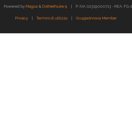
|
Powered by
Mago4
&
DotNetNuke 9
P. IVA 02319000713 - REA: FG-211
|
|
Privacy
Termini di utilizzo
GruppoInnova Member
i navigazione.
Approfondisci >>
Targeting