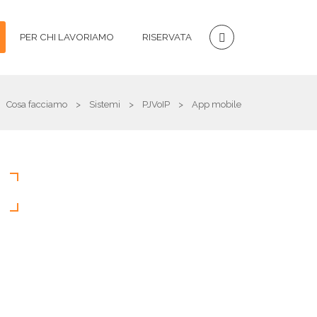
PER CHI LAVORIAMO
RISERVATA
Cosa facciamo
>
Sistemi
>
PJVoIP
>
App mobile