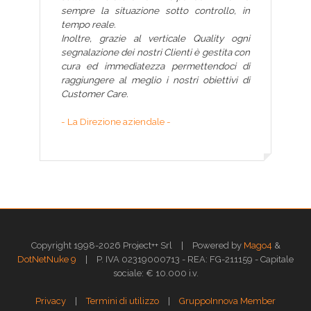
sempre la situazione sotto controllo, in
tempo reale.
Inoltre, grazie al verticale Quality ogni
segnalazione dei nostri Clienti è gestita con
cura ed immediatezza permettendoci di
raggiungere al meglio i nostri obiettivi di
Customer Care.
- La Direzione aziendale -
|
Copyright 1998-2026 Project++ Srl
Powered by
Mago4
&
|
DotNetNuke 9
P. IVA 02319000713 - REA: FG-211159 - Capitale
sociale: € 10.000 i.v.
|
|
Privacy
Termini di utilizzo
GruppoInnova Member