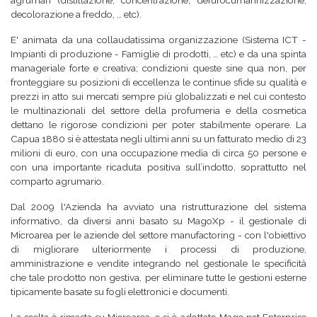
agrumari (distillazione, concentrazione, defurocumarinizzazione,
decolorazione a freddo, … etc).
E' animata da una collaudatissima organizzazione (Sistema ICT -
Impianti di produzione - Famiglie di prodotti, … etc) e da una spinta
manageriale forte e creativa; condizioni queste sine qua non, per
fronteggiare su posizioni di eccellenza le continue sfide su qualità e
prezzi in atto sui mercati sempre più globalizzati e nel cui contesto
le multinazionali del settore della profumeria e della cosmetica
dettano le rigorose condizioni per poter stabilmente operare. La
Capua 1880 si è attestata negli ultimi anni su un fatturato medio di 23
milioni di euro, con una occupazione media di circa 50 persone e
con una importante ricaduta positiva sull’indotto, soprattutto nel
comparto agrumario.
Dal 2009 l'Azienda ha avviato una ristrutturazione del sistema
informativo, da diversi anni basato su MagoXp - il gestionale di
Microarea per le aziende del settore manufactoring - con l'obiettivo
di migliorare ulteriormente i processi di produzione,
amministrazione e vendite integrando nel gestionale le specificità
che tale prodotto non gestiva, per eliminare tutte le gestioni esterne
tipicamente basate su fogli elettronici e documenti.