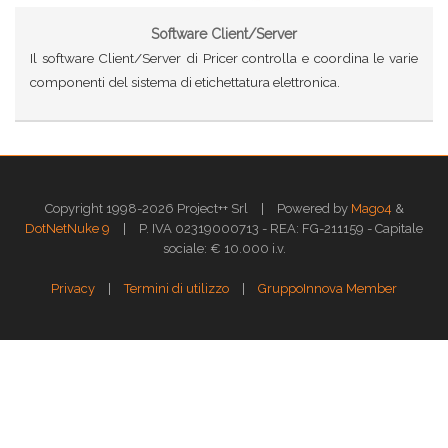
Software Client/Server
Il software Client/Server di Pricer controlla e coordina le varie
componenti del sistema di etichettatura elettronica.
|
Copyright 1998-2026 Project++ Srl
Powered by
Mago4
&
|
DotNetNuke 9
P. IVA 02319000713 - REA: FG-211159 - Capitale
sociale: € 10.000 i.v.
|
|
Privacy
Termini di utilizzo
GruppoInnova Member
Questo sito web utilizza i cookies per assicurarti la migliore esperienza di
navigazione.
Approfondisci >>
OK
GESTISCI
Gestione dei Cookies