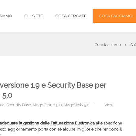
 SIAMO
CHI SIETE
COSA CERCATE
COSA FACCIAMO
Cosa facciamo
>
Sof
 versione 1.9 e Security Base per
5.0
ica
,
Security Base
,
MagoCloud 5.0
,
MagoWeb 5.0
|
View
adeguare la gestione delle Fatturazione Elettronica
alle specifiche
 Questo aggiornamento porta con sé alcune migliorie che rendono il
: