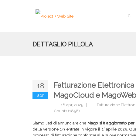
CHI
DETTAGLIO PILLOLA
Fatturazione Elettronica
18
MagoCloud e MagoWeb 
apr
18 apr, 2025
|
Fatturazione Elettron
Counts (1858)
Siamo lieti di annunciare che
Mago si è aggiornato per 
della versione 1.9 entrate in vigore il 1° aprile 2025.
processo di fatturazione conforme alle nuove normative