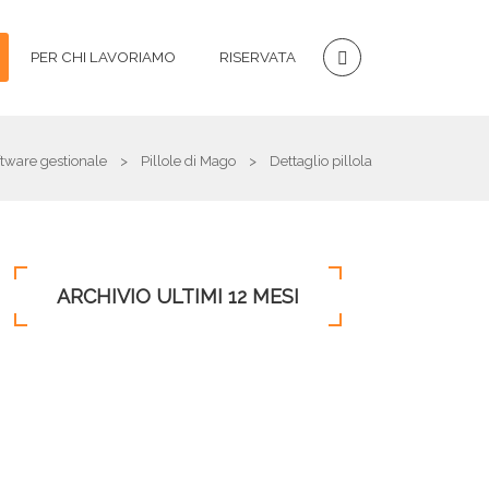
PER CHI LAVORIAMO
RISERVATA
tware gestionale
>
Pillole di Mago
>
Dettaglio pillola
ARCHIVIO ULTIMI 12 MESI
Maggio 2026 (2)
Febbraio 2026 (1)
Dicembre 2025 (1)