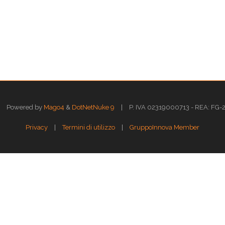
|
Powered by
Mago4
&
DotNetNuke 9
P. IVA 02319000713 - REA: FG-211
|
|
Privacy
Termini di utilizzo
GruppoInnova Member