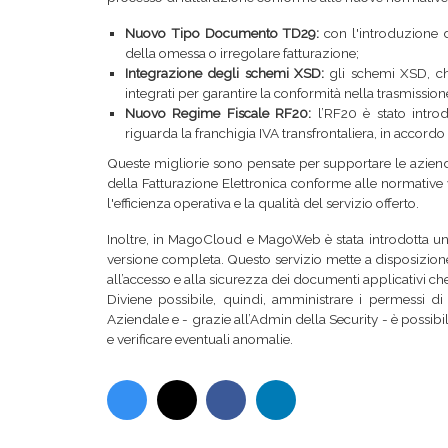
Nuovo Tipo Documento TD29:
con l'introduzione 
della omessa o irregolare fatturazione;
Integrazione degli schemi XSD:
gli schemi XSD, che 
integrati per garantire la conformità nella trasmissione
Nuovo Regime Fiscale RF20:
l’RF20 è stato intro
riguarda la franchigia IVA transfrontaliera, in accord
Queste migliorie sono pensate per supportare le aziend
della Fatturazione Elettronica conforme alle normative 
l'efficienza operativa e la qualità del servizio offerto.
Inoltre, in MagoCloud e MagoWeb è stata introdotta u
versione completa. Questo servizio mette a disposizione d
all’accesso e alla sicurezza dei documenti applicativi ch
Diviene possibile, quindi, amministrare i permessi di
Aziendale e - grazie all’Admin della Security - è possibi
e verificare eventuali anomalie.